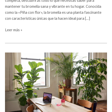
completa, descubrirás todo lo que necesitas saber para
mantener tu bromelia sana y vibrante en tu hogar. Conocida
como la «Piña con flor», la bromelia es una planta fascinante
con características únicas que la hacen ideal para […]
Leer más »
Descubre
las
mejores
plantas
de
interior
para
decorar
tu
hogar