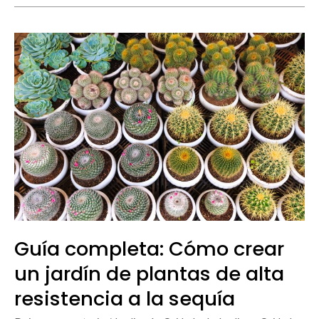
Guía
completa:
Cómo
crear
un
jardín
de
plantas
de
alta
resistencia
a
Guía completa: Cómo crear
la
sequía
un jardín de plantas de alta
resistencia a la sequía