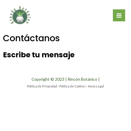
Ir
Mai
al
Men
contenido
Contáctanos
Escribe tu mensaje
Copyright © 2023 | Rincón Botánico |
Política de Privacidad
-
Política de Cookies
-
Aviso Legal