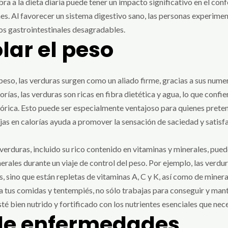
a a la dieta diaria puede tener un impacto significativo en el confo
s. Al favorecer un sistema digestivo sano, las personas experimen
os gastrointestinales desagradables.
ar el peso
 peso, las verduras surgen como un aliado firme, gracias a sus num
ías, las verduras son ricas en fibra dietética y agua, lo que confie
rica. Esto puede ser especialmente ventajoso para quienes pretend
jas en calorías ayuda a promover la sensación de saciedad y satisfa
verduras, incluido su rico contenido en vitaminas y minerales, pue
erales durante un viaje de control del peso. Por ejemplo, las verdur
s, sino que están repletas de vitaminas A, C y K, así como de mineral
a tus comidas y tentempiés, no sólo trabajas para conseguir y mant
é bien nutrido y fortificado con los nutrientes esenciales que nece
de enfermedades