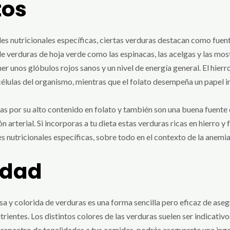
tos
es nutricionales específicas, ciertas verduras destacan como fuen
e verduras de hoja verde como las espinacas, las acelgas y las mos
ner unos glóbulos rojos sanos y un nivel de energía general. El hier
élulas del organismo, mientras que el folato desempeña un papel im
as por su alto contenido en folato y también son una buena fuente 
n arterial. Si incorporas a tu dieta estas verduras ricas en hierro 
es nutricionales específicas, sobre todo en el contexto de la anemi
edad
rsa y colorida de verduras es una forma sencilla pero eficaz de as
rientes. Los distintos colores de las verduras suelen ser indicativo
n espectro de tonalidades a tus comidas, podrás asegurarte una ing