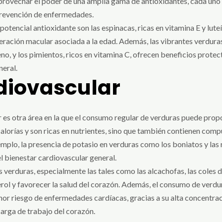
aprovechar el poder de una amplia gama de antioxidantes, cada uno 
a prevención de enfermedades.
otencial antioxidante son las espinacas, ricas en vitamina E y lu
eración macular asociada a la edad. Además, las vibrantes verdura
no, y los pimientos, ricos en vitamina C, ofrecen beneficios protec
neral.
diovascular
 es otra área en la que el consumo regular de verduras puede propo
lorías y son ricas en nutrientes, sino que también contienen comp
jemplo, la presencia de potasio en verduras como los boniatos y l
el bienestar cardiovascular general.
s verduras, especialmente las tales como las alcachofas, las coles 
erol y favorecer la salud del corazón. Además, el consumo de verdu
nor riesgo de enfermedades cardíacas, gracias a su alta concentrac
 carga de trabajo del corazón.