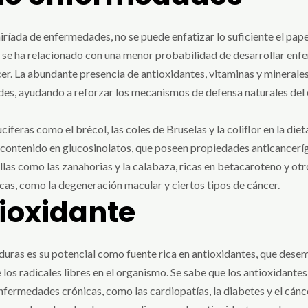
ríada de enfermedades, no se puede enfatizar lo suficiente el papel
 se ha relacionado con una menor probabilidad de desarrollar enf
cer. La abundante presencia de antioxidantes, vitaminas y minerales
s, ayudando a reforzar los mecanismos de defensa naturales del 
cíferas como el brécol, las coles de Bruselas y la coliflor en la di
to contenido en glucosinolatos, que poseen propiedades anticance
llas como las zanahorias y la calabaza, ricas en betacaroteno y otr
as, como la degeneración macular y ciertos tipos de cáncer.
ioxidante
duras es su potencial como fuente rica en antioxidantes, que desem
 los radicales libres en el organismo. Se sabe que los antioxidante
nfermedades crónicas, como las cardiopatías, la diabetes y el cánc