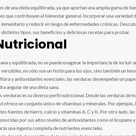
 de una dieta equilibrada, ya que aportan una amplia gama de bene
ntes que contribuyen al bienestar general. Incorporar una variedad 
a inmunitario y reducir el riesgo de enfermedades crónicas. Descubre
 distintos tipos, sus beneficios y deliciosas recetas para probar.
Nutricional
ana y equilibrada, no se puede exagerar la importancia de incluir u
versátiles, no sólo son un festín para los ojos, sino también un tes
 fibra y antioxidantes esenciales, las verduras desempeñan un papel
ra angular de una dieta sana.
verduras es su diverso perfil nutricional. Desde las verduras de hoj
dad ofrece un conjunto único de vitaminas y minerales. Por ejemplo,
ntes fuentes de hierro, calcio y vitaminas A, C y K. Por otro lado, la
onocidas por sus altos niveles de antioxidantes como el licopeno y 
arás una ingesta completa de nutrientes esenciales.