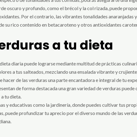
erde oscuro y profundo, como el brécol y la col rizada, puede prop
xidantes. Por el contrario, las vibrantes tonalidades anaranjadas 
 de su rico contenido en betacaroteno y otros antioxidantes carote
erduras a tu dieta
dieta diaria puede lograrse mediante multitud de prácticas culinari
lores a tus salteados, mezclando una ensalada vibrante y crujien
 hacer de las verduras una parte encantadora e integral de tu expe
esentan de forma destacada una gran variedad de verduras puede of
a tu dieta.
s y educativas como la jardinería, donde puedes cultivar tus propi
s, puede profundizar tu aprecio por el diverso mundo de las verdur
diana.