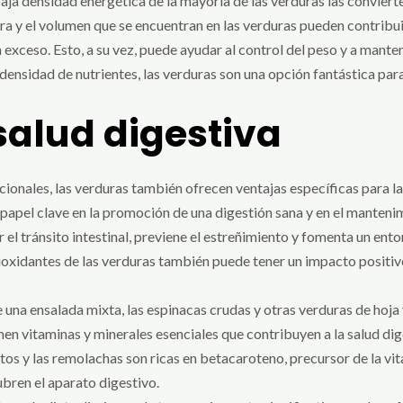
baja densidad energética de la mayoría de las verduras las convier
ra y el volumen que se encuentran en las verduras pueden contribui
exceso. Esto, a su vez, puede ayudar al control del peso y a mant
densidad de nutrientes, las verduras son una opción fantástica para
salud digestiva
ionales, las verduras también ofrecen ventajas específicas para la
papel clave en la promoción de una digestión sana y en el mantenim
r el tránsito intestinal, previene el estreñimiento y fomenta un ent
tioxidantes de las verduras también puede tener un impacto positivo
a ensalada mixta, las espinacas crudas y otras verduras de hoja 
enen vitaminas y minerales esenciales que contribuyen a la salud di
tos y las remolachas son ricas en betacaroteno, precursor de la vi
ubren el aparato digestivo.