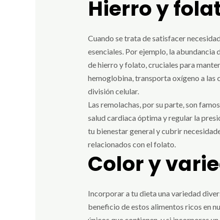
Hierro y fola
Cuando se trata de satisfacer necesidad
esenciales. Por ejemplo, la abundancia d
de hierro y folato, cruciales para mante
hemoglobina, transporta oxígeno a las c
división celular.
Las remolachas, por su parte, son famos
salud cardiaca óptima y regular la presió
tu bienestar general y cubrir necesidad
relacionados con el folato.
Color y vari
Incorporar a tu dieta una variedad dive
beneficio de estos alimentos ricos en nut
únicos que contienen, y si incorporas u