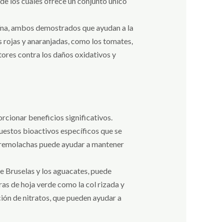
de los cuales ofrece un conjunto único
teína, ambos demostrados que ayudan a la
s rojas y anaranjadas, como los tomates,
tores contra los daños oxidativos y
rcionar beneficios significativos.
uestos bioactivos específicos que se
as remolachas puede ayudar a mantener
de Bruselas y los aguacates, puede
ras de hoja verde como la col rizada y
ión de nitratos, que pueden ayudar a