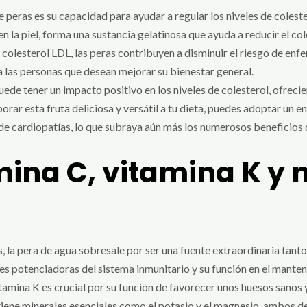
peras es su capacidad para ayudar a regular los niveles de colester
n la piel, forma una sustancia gelatinosa que ayuda a reducir el co
e colesterol LDL, las peras contribuyen a disminuir el riesgo de en
 las personas que desean mejorar su bienestar general.
uede tener un impacto positivo en los niveles de colesterol, ofreci
porar esta fruta deliciosa y versátil a tu dieta, puedes adoptar un 
o de cardiopatías, lo que subraya aún más los numerosos beneficios d
mina C, vitamina K y 
s, la pera de agua sobresale por ser una fuente extraordinaria tant
s potenciadoras del sistema inmunitario y su función en el manteni
 vitamina K es crucial por su función de favorecer unos huesos sano
iene minerales esenciales como el potasio y el magnesio, ambos d