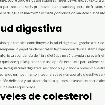
zante, sobre todo en los abrasadores meses de verano. Su textura cr
r para saciar la sed y promover una sensación general de frescor. Y
pera de agua es una forma versátil y deliciosa de mantener unos ni
lud digestiva
sino que también contribuyen a la salud digestiva, gracias a su rico 
 desempeña un papel fundamental en la promoción de un sistema digest
iento. Esta abundancia de fibra dietética no sólo ayuda a prevenir e
lo que hace que las peras sean una opción excelente para quienes s
r la regularidad digestiva, aliviando y ayudando a prevenir el estre
eciendo un movimiento intestinal suave y un aparato digestivo san
opción deliciosa y satisfactoria para quienes desean mantener o alca
 una dieta equilibrada.
veles de colesterol