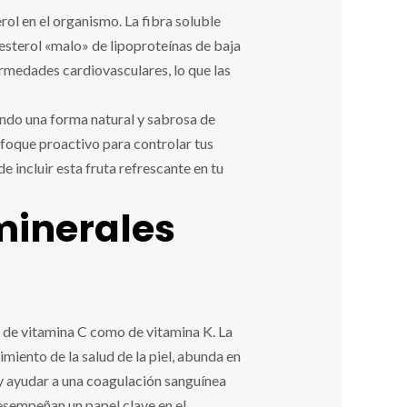
ol en el organismo. La fibra soluble
lesterol «malo» de lipoproteínas de baja
fermedades cardiovasculares, lo que las
endo una forma natural y sabrosa de
enfoque proactivo para controlar tus
e incluir esta fruta refrescante en tu
minerales
o de vitamina C como de vitamina K. La
miento de la salud de la piel, abunda en
s y ayudar a una coagulación sanguínea
esempeñan un papel clave en el