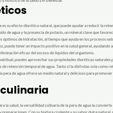
 holístico de la salud y el bienestar.
éticos
 es su efecto diurético natural, que puede ayudar a reducir la rete
do de agua y la presencia de potasio, un mineral clave que favorece 
s óptimos de hidratación, al tiempo que ayuda en los procesos nat
ez, puede tener un impacto positivo en la salud general, ayudando a 
eliminación eficaz del exceso de líquidos del organismo.
 habitual, puedes aprovechar sus propiedades diuréticas naturales 
sos de retención temporal de agua. Tanto si la disfrutas sola como
a pera de agua ofrece un medio natural y delicioso para promover u
 culinaria
la salud, la versatilidad culinaria de la pera de agua la convierte
 preparaciones. Con su textura crujiente y su sabor dulce natural,