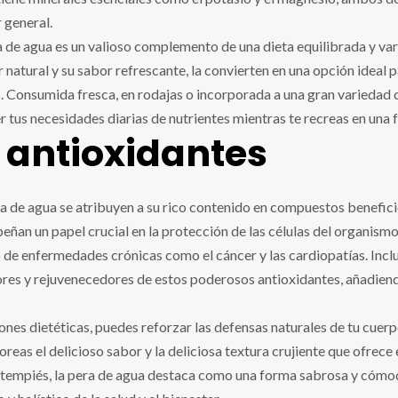
 general.
era de agua es un valioso complemento de una dieta equilibrada y va
r natural y su sabor refrescante, la convierten en una opción ideal
. Consumida fresca, en rodajas o incorporada a una gran variedad de
us necesidades diarias de nutrientes mientras te recreas en una fr
 antioxidantes
a de agua se atribuyen a su rico contenido en compuestos benefici
eñan un papel crucial en la protección de las células del organismo
go de enfermedades crónicas como el cáncer y las cardiopatías. Inclu
res y rejuvenecedores de estos poderosos antioxidantes, añadiendo
ones dietéticas, puedes reforzar las defensas naturales de tu cuer
oreas el delicioso sabor y la deliciosa textura crujiente que ofrece
entempiés, la pera de agua destaca como una forma sabrosa y cómod