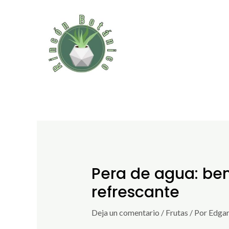
Ir
al
contenido
Pera de agua: ben
refrescante
Deja un comentario
/
Frutas
/ Por
Edgar