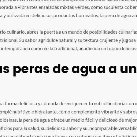
corporada a vibrantes ensaladas mixtas verdes, como suculenta cob
da y utilizada en deliciosos productos horneados, la pera de agua
rio culinario, abres la puerta a un mundo de posibilidades culinarias
tricional. Su sabor agridulce natural y su textura crujiente y jugo
 contemporánea como en la tradicional, añadiendo un toque delicio
as peras de agua a un
una forma deliciosa y cómoda de enriquecer tu nutrición diaria con u
tempié nutritivo e hidratante, como complemento vibrante y sabros
losinas, la pera de agua ofrece un medio fácil y delicioso de mejora
icios para la salud, su delicioso sabor y su incomparable versatil
a y equilibrada, que contribuye a un enfoque positivo y holístico de