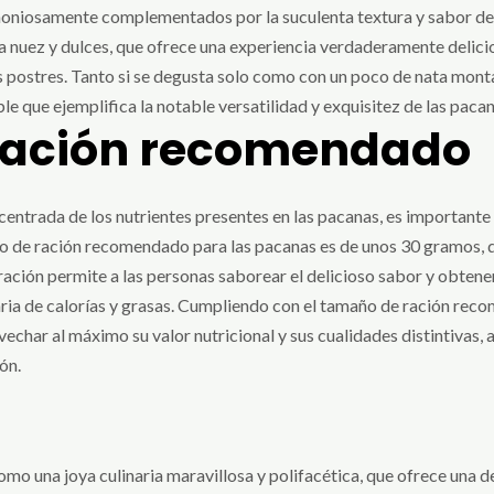
moniosamente complementados por la suculenta textura y sabor de l
 nuez y dulces, que ofrece una experiencia verdaderamente delicios
 postres. Tanto si se degusta solo como con un poco de nata montad
le que ejemplifica la notable versatilidad y exquisitez de las pacan
ración recomendado
centrada de los nutrientes presentes en las pacanas, es important
año de ración recomendado para las pacanas es de unos 30 gramos,
ación permite a las personas saborear el delicioso sabor y obtener
iaria de calorías y grasas. Cumpliendo con el tamaño de ración re
vechar al máximo su valor nutricional y sus cualidades distintivas
ón.
mo una joya culinaria maravillosa y polifacética, que ofrece una d