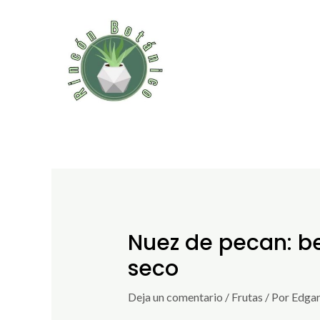
Ir
al
contenido
Nuez de pecan: be
seco
Deja un comentario
/
Frutas
/ Por
Edgar