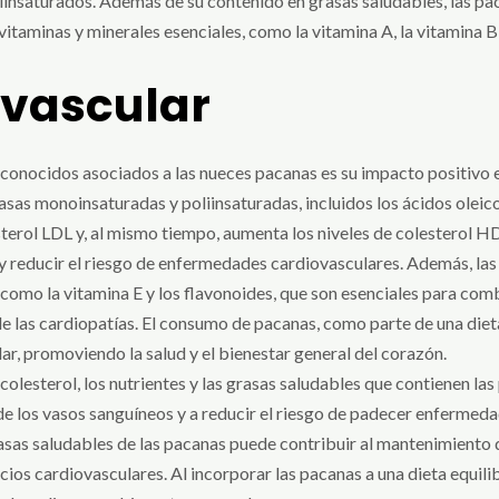
iinsaturados. Además de su contenido en grasas saludables, las p
itaminas y minerales esenciales, como la vitamina A, la vitamina B,
ovascular
 conocidos asociados a las nueces pacanas es su impacto positivo en
sas monoinsaturadas y poliinsaturadas, incluidos los ácidos oleico 
sterol LDL y, al mismo tiempo, aumenta los niveles de colesterol HD
 y reducir el riesgo de enfermedades cardiovasculares. Además, la
 como la vitamina E y los flavonoides, que son esenciales para comba
 de las cardiopatías. El consumo de pacanas, como parte de una diet
ar, promoviendo la salud y el bienestar general del corazón.
colesterol, los nutrientes y las grasas saludables que contienen l
e los vasos sanguíneos y a reducir el riesgo de padecer enfermeda
as saludables de las pacanas puede contribuir al mantenimiento de
cios cardiovasculares. Al incorporar las pacanas a una dieta equil