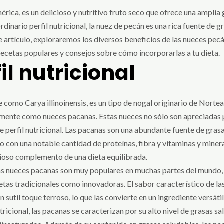
rica, es un delicioso y nutritivo fruto seco que ofrece una amplia 
inario perfil nutricional, la nuez de pecán es una rica fuente de gr
e artículo, exploraremos los diversos beneficios de las nueces pecá
recetas populares y consejos sobre cómo incorporarlas a tu dieta.
il nutricional
 como Carya illinoinensis, es un tipo de nogal originario de Norte
ente como nueces pacanas. Estas nueces no sólo son apreciadas p
e perfil nutricional. Las pacanas son una abundante fuente de gras
o con una notable cantidad de proteínas, fibra y vitaminas y miner
lioso complemento de una dieta equilibrada.
las nueces pacanas son muy populares en muchas partes del mundo, 
etas tradicionales como innovadoras. El sabor característico de la
sutil toque terroso, lo que las convierte en un ingrediente versáti
ricional, las pacanas se caracterizan por su alto nivel de grasas sal