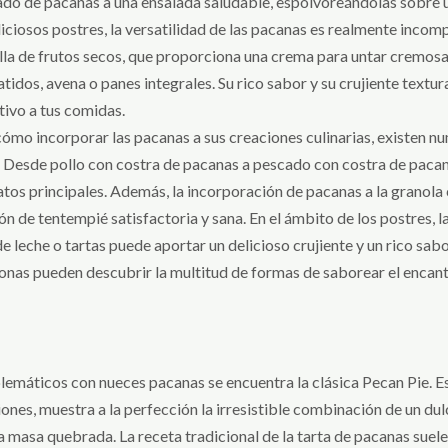
ado de pacanas a una ensalada saludable, espolvoreándolas sobre 
liciosos postres, la versatilidad de las pacanas es realmente inco
illa de frutos secos, que proporciona una crema para untar cremosa
os, avena o panes integrales. Su rico sabor y su crujiente textura
tivo a tus comidas.
ómo incorporar las pacanas a sus creaciones culinarias, existen n
. Desde pollo con costra de pacanas a pescado con costra de pacana
tos principales. Además, la incorporación de pacanas a la granola c
n de tentempié satisfactoria y sana. En el ámbito de los postres, l
leche o tartas puede aportar un delicioso crujiente y un rico sabor
sonas pueden descubrir la multitud de formas de saborear el encant
emáticos con nueces pacanas se encuentra la clásica Pecan Pie. E
iones, muestra a la perfección la irresistible combinación de un dul
a masa quebrada. La receta tradicional de la tarta de pacanas suel