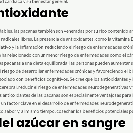
d cardiaca y su bienestar general.
ntioxidante
bles, las pacanas también son veneradas por su rico contenido ant
radicales libres. La presencia de antioxidantes, como la vitamina E
ativo y la inflamación, reduciendo el riesgo de enfermedades crón
e ha relacionado con un menor riesgo de enfermedades como el cánc
las pacanas a una dieta equilibrada, las personas pueden aumentar 
l riesgo de desarrollar enfermedades crónicas y favoreciendo el bi
ciado con beneficios cognitivos. Se cree que los antioxidantes y 
cerebral, reducir el riesgo de enfermedades neurodegenerativas y f
s antioxidantes de las pacanas son especialmente ventajosas para l
 un factor clave en el desarrollo de enfermedades neurodegenerativas
o sabor y, al mismo tiempo, cosechar los beneficios potenciales par
el azúcar en sangre