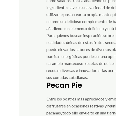
como salados. Ya sea añadiendo un puñ
ingrediente clave en una variedad de de
utilizarse para crear tu propia mantequ
o como un delicioso complemento de batid
añadiendo un elemento delicioso y nutri
Para quienes buscan inspiración sobre c
cualidades únicas de estos frutos secos
puede elevar los sabores de diversos pla
barritas energéticas puede ser una opció
caramelo mantecoso, recetas de dulce de 
recetas diversas e innovadoras, las per
sus comidas cotidianas.
Pecan Pie
Entre los postres más apreciados y embl
disfrutarse en ocasiones festivas y reun
pacanas, todo ello envuelto en una tiern