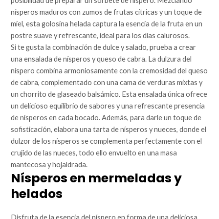
posibilidad de preparar un sorbete de níspero. Mezclando
nísperos maduros con zumos de frutas cítricas y un toque de
miel, esta golosina helada captura la esencia de la fruta en un
postre suave y refrescante, ideal para los días calurosos.
Si te gusta la combinación de dulce y salado, prueba a crear
una ensalada de nísperos y queso de cabra. La dulzura del
níspero combina armoniosamente con la cremosidad del queso
de cabra, complementado con una cama de verduras mixtas y
un chorrito de glaseado balsámico. Esta ensalada única ofrece
un delicioso equilibrio de sabores y una refrescante presencia
de nísperos en cada bocado. Además, para darle un toque de
sofisticación, elabora una tarta de nísperos y nueces, donde el
dulzor de los nísperos se complementa perfectamente con el
crujido de las nueces, todo ello envuelto en una masa
mantecosa y hojaldrada.
Nísperos en mermeladas y
helados
Disfruta de la esencia del níspero en forma de una deliciosa