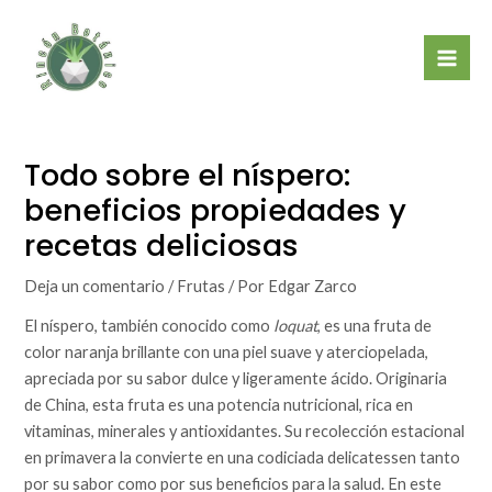
Ir
Mai
al
Men
contenido
Todo sobre el níspero:
beneficios propiedades y
recetas deliciosas
Deja un comentario
/
Frutas
/ Por
Edgar Zarco
El níspero, también conocido como
loquat
, es una fruta de
color naranja brillante con una piel suave y aterciopelada,
apreciada por su sabor dulce y ligeramente ácido. Originaria
de China, esta fruta es una potencia nutricional, rica en
vitaminas, minerales y antioxidantes. Su recolección estacional
en primavera la convierte en una codiciada delicatessen tanto
por su sabor como por sus beneficios para la salud. En este