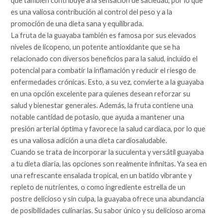
que también contribuye a la sensación de saciedad, por lo que
es una valiosa contribución al control del peso y a la
promoción de una dieta sana y equilibrada.
La fruta de la guayaba también es famosa por sus elevados
niveles de licopeno, un potente antioxidante que se ha
relacionado con diversos beneficios para la salud, incluido el
potencial para combatir la inflamación y reducir el riesgo de
enfermedades crónicas. Esto, a su vez, convierte a la guayaba
en una opción excelente para quienes desean reforzar su
salud y bienestar generales. Además, la fruta contiene una
notable cantidad de potasio, que ayuda a mantener una
presión arterial óptima y favorece la salud cardíaca, por lo que
es una valiosa adición a una dieta cardiosaludable.
Cuando se trata de incorporar la suculenta y versátil guayaba
a tu dieta diaria, las opciones son realmente infinitas. Ya sea en
una refrescante ensalada tropical, en un batido vibrante y
repleto de nutrientes, o como ingrediente estrella de un
postre delicioso y sin culpa, la guayaba ofrece una abundancia
de posibilidades culinarias. Su sabor único y su delicioso aroma