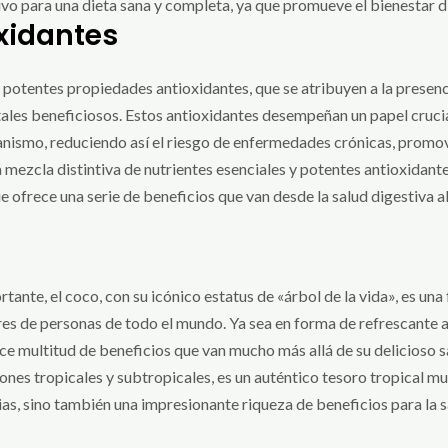
vo para una dieta sana y completa, ya que promueve el bienestar di
xidantes
otentes propiedades antioxidantes, que se atribuyen a la presenci
es beneficiosos. Estos antioxidantes desempeñan un papel crucial 
rganismo, reduciendo así el riesgo de enfermedades crónicas, promo
a mezcla distintiva de nutrientes esenciales y potentes antioxidant
 ofrece una serie de beneficios que van desde la salud digestiva al
tante, el coco, con su icónico estatus de «árbol de la vida», es una 
res de personas de todo el mundo. Ya sea en forma de refrescante 
ece multitud de beneficios que van mucho más allá de su delicioso s
giones tropicales y subtropicales, es un auténtico tesoro tropical mu
ias, sino también una impresionante riqueza de beneficios para la 