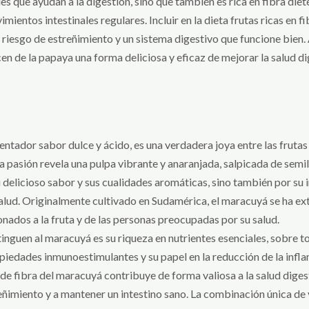
es que ayudan a la digestión, sino que también es rica en fibra diet
ientos intestinales regulares. Incluir en la dieta frutas ricas en 
r riesgo de estreñimiento y un sistema digestivo que funcione bie
cen de la papaya una forma deliciosa y eficaz de mejorar la salud d
entador sabor dulce y ácido, es una verdadera joya entre las fruta
 la pasión revela una pulpa vibrante y anaranjada, salpicada de semi
u delicioso sabor y sus cualidades aromáticas, sino también por su i
salud. Originalmente cultivado en Sudamérica, el maracuyá se ha ex
onados a la fruta y de las personas preocupadas por su salud.
tinguen al maracuyá es su riqueza en nutrientes esenciales, sobre to
iedades inmunoestimulantes y su papel en la reducción de la infla
o de fibra del maracuyá contribuye de forma valiosa a la salud dige
treñimiento y a mantener un intestino sano. La combinación única de 