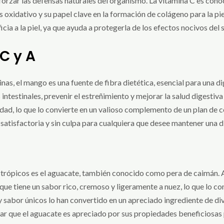
eforzar las defensas naturales del organismo. La vitamina C es conoc
 oxidativo y su papel clave en la formación de colágeno para la piel
a a la piel, ya que ayuda a protegerla de los efectos nocivos del 
C y A
s, el mango es una fuente de fibra dietética, esencial para una dige
ntestinales, prevenir el estreñimiento y mejorar la salud digestiv
dad, lo que lo convierte en un valioso complemento de un plan de c
 satisfactoria y sin culpa para cualquiera que desee mantener una d
 trópicos es el aguacate, también conocido como pera de caimán. A
 que tiene un sabor rico, cremoso y ligeramente a nuez, lo que lo co
y sabor únicos lo han convertido en un apreciado ingrediente de di
ar que el aguacate es apreciado por sus propiedades beneficiosas 