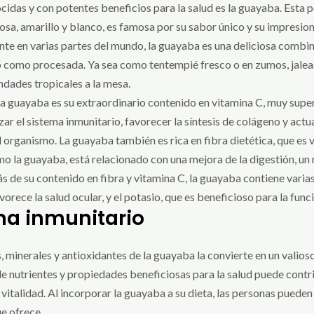
cidas y con potentes beneficios para la salud es la guayaba. Esta 
sa, amarillo y blanco, es famosa por su sabor único y su impresiona
te en varias partes del mundo, la guayaba es una deliciosa combin
 como procesada. Ya sea como tentempié fresco o en zumos, jaleas 
ndades tropicales a la mesa.
 guayaba es su extraordinario contenido en vitamina C, muy superio
zar el sistema inmunitario, favorecer la síntesis de colágeno y ac
l organismo. La guayaba también es rica en fibra dietética, que es 
omo la guayaba, está relacionado con una mejora de la digestión, un
s de su contenido en fibra y vitamina C, la guayaba contiene varia
orece la salud ocular, y el potasio, que es beneficioso para la func
ma inmunitario
s, minerales y antioxidantes de la guayaba la convierte en un valios
e nutrientes y propiedades beneficiosas para la salud puede contri
 vitalidad. Al incorporar la guayaba a su dieta, las personas pued
ue ofrece.