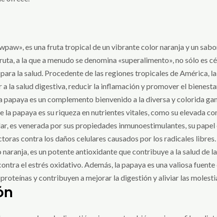
w», es una fruta tropical de un vibrante color naranja y un sabor
fruta, a la que a menudo se denomina «superalimento», no sólo es cé
ara la salud. Procedente de las regiones tropicales de América, la
a la salud digestiva, reducir la inflamación y promover el bienesta
la papaya es un complemento bienvenido a la diversa y colorida gam
de la papaya es su riqueza en nutrientes vitales, como su elevada c
lar, es venerada por sus propiedades inmunoestimulantes, su papel 
ctoras contra los daños celulares causados por los radicales libres
o naranja, es un potente antioxidante que contribuye a la salud de l
contra el estrés oxidativo. Además, la papaya es una valiosa fuente
oteínas y contribuyen a mejorar la digestión y aliviar las molestia
ón