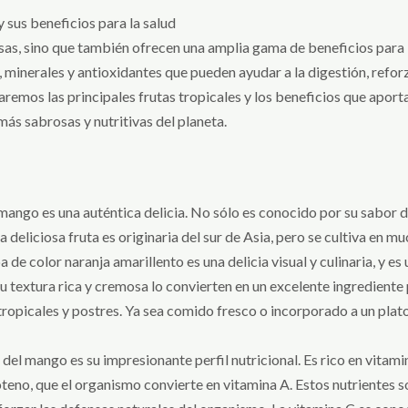
 sus beneficios para la salud
iosas, sino que también ofrecen una amplia gama de beneficios para 
, minerales y antioxidantes que pueden ayudar a la digestión, reforz
raremos las principales frutas tropicales y los beneficios que aport
 más sabrosas y nutritivas del planeta.
 mango es una auténtica delicia. No sólo es conocido por su sabor 
a deliciosa fruta es originaria del sur de Asia, pero se cultiva en m
 de color naranja amarillento es una delicia visual y culinaria, y 
su textura rica y cremosa lo convierten en un excelente ingrediente 
ropicales y postres. Ya sea comido fresco o incorporado a un plato,
del mango es su impresionante perfil nutricional. Es rico en vitam
eno, que el organismo convierte en vitamina A. Estos nutrientes so