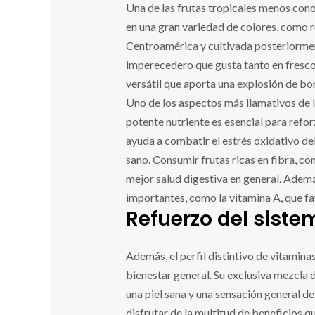
Una de las frutas tropicales menos cono
en una gran variedad de colores, como ro
Centroamérica y cultivada posteriormen
imperecedero que gusta tanto en fresco
versátil que aporta una explosión de bo
Uno de los aspectos más llamativos de la
potente nutriente es esencial para refor
ayuda a combatir el estrés oxidativo de
sano. Consumir frutas ricas en fibra, c
mejor salud digestiva en general. Ademá
importantes, como la vitamina A, que fav
Refuerzo del siste
Además, el perfil distintivo de vitamina
bienestar general. Su exclusiva mezcla d
una piel sana y una sensación general de
disfrutar de la multitud de beneficios q