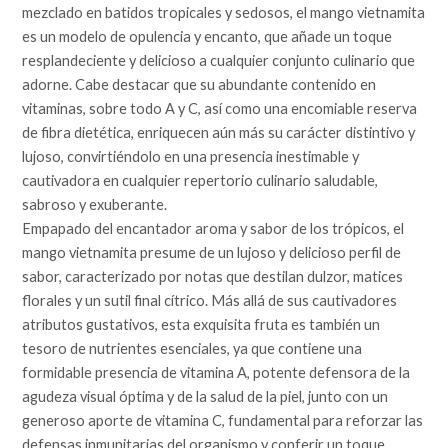
mezclado en batidos tropicales y sedosos, el mango vietnamita
es un modelo de opulencia y encanto, que añade un toque
resplandeciente y delicioso a cualquier conjunto culinario que
adorne. Cabe destacar que su abundante contenido en
vitaminas, sobre todo A y C, así como una encomiable reserva
de fibra dietética, enriquecen aún más su carácter distintivo y
lujoso, convirtiéndolo en una presencia inestimable y
cautivadora en cualquier repertorio culinario saludable,
sabroso y exuberante.
Empapado del encantador aroma y sabor de los trópicos, el
mango vietnamita presume de un lujoso y delicioso perfil de
sabor, caracterizado por notas que destilan dulzor, matices
florales y un sutil final cítrico. Más allá de sus cautivadores
atributos gustativos, esta exquisita fruta es también un
tesoro de nutrientes esenciales, ya que contiene una
formidable presencia de vitamina A, potente defensora de la
agudeza visual óptima y de la salud de la piel, junto con un
generoso aporte de vitamina C, fundamental para reforzar las
defensas inmunitarias del organismo y conferir un toque