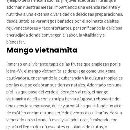
ejemplo de las encantadoras y rejuvenecedoras frutas que
adornan nuestras mesas, impartiendo una esencia radiante y
nutritiva a una extensa diversidad de deliciosas preparaciones,
desde untables veraniegos bañados por el sol hasta deleites
rejuvenecedores y reconfortantes, personificando la deliciosa
encrucijada donde convergen el sabor, la vitalidad y el
bienestar.
Mango vietnamita
Inmerso en el vibrante tapiz de las frutas que empiezan por la
letra «V», el mango vietnamita se despliega como una gema
cautivadora, encarnando la exuberancia y la dulzura tropicales
por las que se celebran sus tierras natales. Adornado con una
piel lisa que pasa del verde al dorado y al rojo, el mango
vietnamita deleita con su pulpa tierna y jugosa, rebosante de
una esencia sumptuosa, dulce y aromática que infunde un aire
de exótico encanto a una serie de aventuras culinarias. Ya sea
venerado en su forma fresca y sin adulterar, iluminando con
gracia el lienzo de refrescantes ensaladas de frutas, o