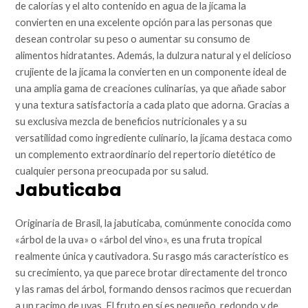
de calorías y el alto contenido en agua de la jícama la
convierten en una excelente opción para las personas que
desean controlar su peso o aumentar su consumo de
alimentos hidratantes. Además, la dulzura natural y el delicioso
crujiente de la jícama la convierten en un componente ideal de
una amplia gama de creaciones culinarias, ya que añade sabor
y una textura satisfactoria a cada plato que adorna. Gracias a
su exclusiva mezcla de beneficios nutricionales y a su
versatilidad como ingrediente culinario, la jícama destaca como
un complemento extraordinario del repertorio dietético de
cualquier persona preocupada por su salud.
Jabuticaba
Originaria de Brasil, la jabuticaba, comúnmente conocida como
«árbol de la uva» o «árbol del vino», es una fruta tropical
realmente única y cautivadora. Su rasgo más característico es
su crecimiento, ya que parece brotar directamente del tronco
y las ramas del árbol, formando densos racimos que recuerdan
a un racimo de uvas. El fruto en sí es pequeño, redondo y de