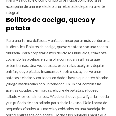
ligero y saludable o como un plato principal completo si se
acompaña de una ensalada o una rebanada de pan crujiente
integral.
Bollitos de acelga, queso y
patata
Para una forma deliciosa y única de incorporar más verduras a
tu dieta, los Bollitos de acelga, queso y patata son una receta
obligada. Para preparar estos deliciosos buñuelos, comienza
cociendo las acelgas en una olla con agua y sal hasta que
estén tiernas. Una vez cocidas, escurre las acelgas y déjalas
enfriar, luego pícalas finamente. En otro cazo, hierve unas
patatas peladas y cortadas en dados hasta que estén blandas,
y luego machácalas con un tenedor. En un bol, combina las
acelgas cocidas y enfriadas, el puré de patatas, el queso
rallado y los condimentos. Añade un huevo para ligar la mezcla
y un puñado de pan rallado para darle textura. Dale forma de
pequeños círculos a la mezcla y colócalos en una bandeja de
horno engrasada con aceite. Hornea los buñuelos hasta que