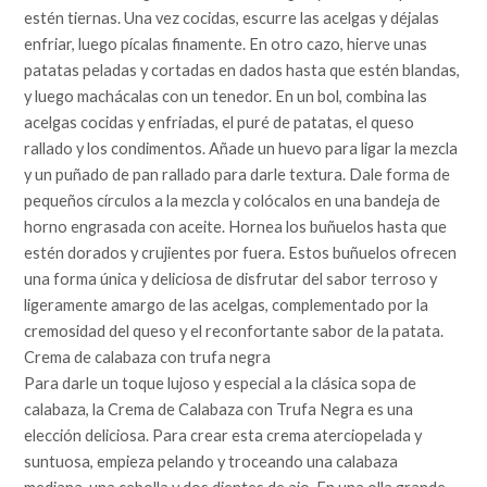
estén tiernas. Una vez cocidas, escurre las acelgas y déjalas
enfriar, luego pícalas finamente. En otro cazo, hierve unas
patatas peladas y cortadas en dados hasta que estén blandas,
y luego machácalas con un tenedor. En un bol, combina las
acelgas cocidas y enfriadas, el puré de patatas, el queso
rallado y los condimentos. Añade un huevo para ligar la mezcla
y un puñado de pan rallado para darle textura. Dale forma de
pequeños círculos a la mezcla y colócalos en una bandeja de
horno engrasada con aceite. Hornea los buñuelos hasta que
estén dorados y crujientes por fuera. Estos buñuelos ofrecen
una forma única y deliciosa de disfrutar del sabor terroso y
ligeramente amargo de las acelgas, complementado por la
cremosidad del queso y el reconfortante sabor de la patata.
Crema de calabaza con trufa negra
Para darle un toque lujoso y especial a la clásica sopa de
calabaza, la Crema de Calabaza con Trufa Negra es una
elección deliciosa. Para crear esta crema aterciopelada y
suntuosa, empieza pelando y troceando una calabaza