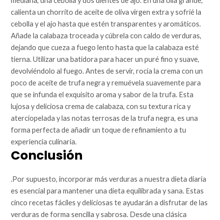
mediana, una cebolla y dos dientes de ajo. En una olla grande,
calienta un chorrito de aceite de oliva virgen extra y sofrié la
cebolla y el ajo hasta que estén transparentes y aromáticos.
Añade la calabaza troceada y cúbrela con caldo de verduras,
dejando que cueza a fuego lento hasta que la calabaza esté
tierna. Utilizar una batidora para hacer un puré fino y suave,
devolviéndolo al fuego. Antes de servir, rocía la crema con un
poco de aceite de trufa negra y remuévela suavemente para
que se infunda el exquisito aroma y sabor de la trufa. Esta
lujosa y deliciosa crema de calabaza, con su textura rica y
aterciopelada y las notas terrosas de la trufa negra, es una
forma perfecta de añadir un toque de refinamiento a tu
experiencia culinaria.
Conclusión
.Por supuesto, incorporar más verduras a nuestra dieta diaria
es esencial para mantener una dieta equilibrada y sana. Estas
cinco recetas fáciles y deliciosas te ayudarán a disfrutar de las
verduras de forma sencilla y sabrosa. Desde una clásica