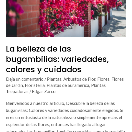
colores
y
cuidados
La belleza de las
bugambilias: variedades,
colores y cuidados
Deja un comentario
/
Plantas
,
Arbustos de Flor
,
Flores
,
Flores
de Jardín
,
Floristería
,
Plantas de Suramérica
,
Plantas
Trepadoras
/
Edgar Zarco
Bienvenidos a nuestro artículo, Descubre la belleza de las
buganvillas: Colores y variedades cuidadosamente elegidos. Si
eres un entusiasta de la naturaleza o simplemente aprecias el
esplendor de las flores, entonces has llegado al lugar
adecuado. Las buganvillas, también conocidas como bugambilia,