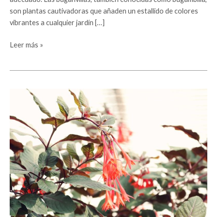
son plantas cautivadoras que añaden un estallido de colores
vibrantes a cualquier jardín […]
Leer más »
Descubre
los
beneficios
y
usos
de
la
Madreselva