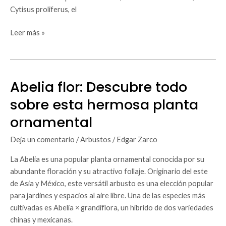
Cytisus proliferus, el
Leer más »
Abelia flor: Descubre todo
Abelia
flor:
sobre esta hermosa planta
Descubre
ornamental
todo
sobre
Deja un comentario
/
Arbustos
/
Edgar Zarco
esta
hermosa
La Abelia es una popular planta ornamental conocida por su
planta
abundante floración y su atractivo follaje. Originario del este
ornamental
de Asia y México, este versátil arbusto es una elección popular
para jardines y espacios al aire libre. Una de las especies más
cultivadas es Abelia × grandiflora, un híbrido de dos variedades
chinas y mexicanas.