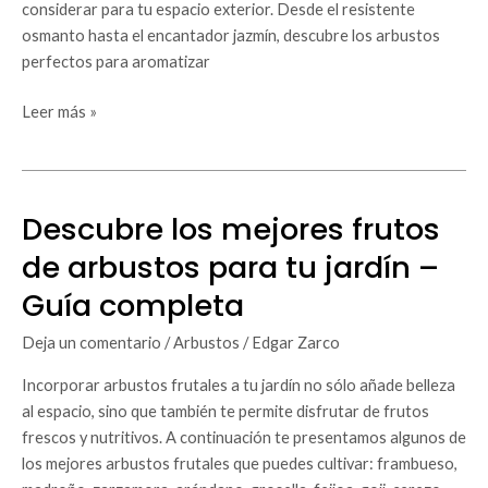
completa
considerar para tu espacio exterior. Desde el resistente
osmanto hasta el encantador jazmín, descubre los arbustos
perfectos para aromatizar
Leer más »
Descubre los mejores frutos
Descubre
los
de arbustos para tu jardín –
mejores
Guía completa
frutos
de
Deja un comentario
/
Arbustos
/
Edgar Zarco
arbustos
para
Incorporar arbustos frutales a tu jardín no sólo añade belleza
tu
al espacio, sino que también te permite disfrutar de frutos
jardín
frescos y nutritivos. A continuación te presentamos algunos de
–
los mejores arbustos frutales que puedes cultivar: frambueso,
Guía