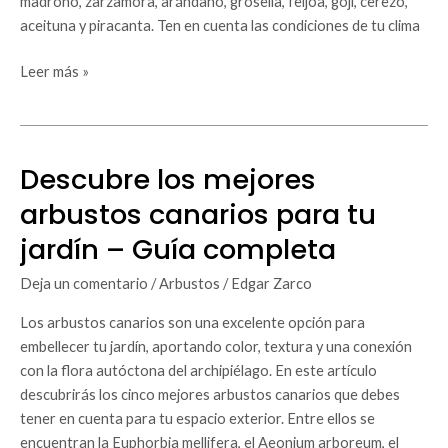
madroño, zarzamora, arándano, grosella, feijoa, goji, cerezo,
completa
aceituna y piracanta. Ten en cuenta las condiciones de tu clima
Leer más »
Descubre los mejores
Descubre
los
arbustos canarios para tu
mejores
jardín – Guía completa
arbustos
canarios
Deja un comentario
/
Arbustos
/
Edgar Zarco
para
tu
Los arbustos canarios son una excelente opción para
jardín
embellecer tu jardín, aportando color, textura y una conexión
–
con la flora autóctona del archipiélago. En este artículo
Guía
descubrirás los cinco mejores arbustos canarios que debes
completa
tener en cuenta para tu espacio exterior. Entre ellos se
encuentran la Euphorbia mellifera, el Aeonium arboreum, el