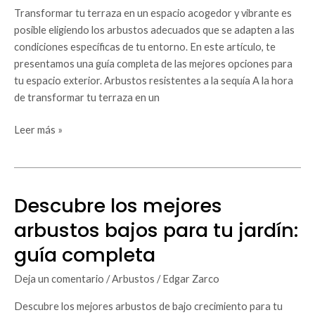
de
Transformar tu terraza en un espacio acogedor y vibrante es
plantas
posible eligiendo los arbustos adecuados que se adapten a las
para
condiciones específicas de tu entorno. En este artículo, te
tu
presentamos una guía completa de las mejores opciones para
espacio
tu espacio exterior. Arbustos resistentes a la sequía A la hora
exterior
de transformar tu terraza en un
Leer más »
Descubre los mejores
Descubre
los
arbustos bajos para tu jardín:
mejores
guía completa
arbustos
bajos
Deja un comentario
/
Arbustos
/
Edgar Zarco
para
tu
Descubre los mejores arbustos de bajo crecimiento para tu