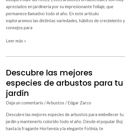
jardín
apreciados en jardinería por su impresionante follaje, que
permanece llamativo todo el año. En este artículo
exploraremos las distintas variedades, hábitos de crecimiento y
consejos para
Leer más »
Descubre las mejores
Descubre
las
especies de arbustos para tu
mejores
jardín
especies
de
Deja un comentario
/
Arbustos
/
Edgar Zarco
arbustos
para
Descubre las mejores especies de arbustos para embellecer tu
tu
jardín y mantenerlo colorido todo el año. Desde el popular Boj
jardín
hasta la fragante Hortensia y la elegante Fotinia, te