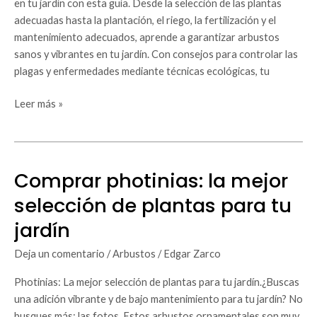
en tu jardín con esta guía. Desde la selección de las plantas
tu
adecuadas hasta la plantación, el riego, la fertilización y el
jardín
mantenimiento adecuados, aprende a garantizar arbustos
sanos y vibrantes en tu jardín. Con consejos para controlar las
plagas y enfermedades mediante técnicas ecológicas, tu
Leer más »
Comprar photinias: la mejor
Comprar
photinias:
selección de plantas para tu
la
jardín
mejor
selección
Deja un comentario
/
Arbustos
/
Edgar Zarco
de
plantas
Photinias: La mejor selección de plantas para tu jardín.¿Buscas
para
una adición vibrante y de bajo mantenimiento para tu jardín? No
tu
busques más: las fotos. Estos arbustos ornamentales son muy