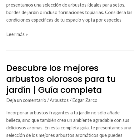
presentamos una selección de arbustos ideales para setos,
bordes de jardín o incluso formaciones topiarias. Considera las
condiciones específicas de tu espacio y opta por especies
Leer más »
Descubre los mejores
Descubre
los
arbustos olorosos para tu
mejores
jardín | Guía completa
arbustos
olorosos
Deja un comentario
/
Arbustos
/
Edgar Zarco
para
tu
Incorporar arbustos fragantes a tu jardín no sólo añade
jardín
belleza, sino que también crea un ambiente agradable con sus
|
deliciosos aromas. En esta completa guía, te presentamos una
Guía
selección de los mejores arbustos aromáticos que puedes