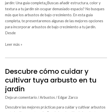
jardín:
jardín: Una guía completa¿Buscas añadir estructura, color y
guía
textura a tu jardín sin ocupar demasiado espacio? No busques
completa
más que los arbustos de bajo crecimiento. En esta guía
completa, te presentaremos algunas de las mejores opciones
para incorporar arbustos de bajo crecimiento a tu jardín.
Desde
Leer más »
Descubre cómo cuidar y
Descubre
cómo
cultivar tuya arbusto en tu
cuidar
jardín
y
cultivar
Deja un comentario
/
Arbustos
/
Edgar Zarco
tuya
arbusto
Descubre las mejores prácticas para cuidar y cultivar arbustos
en