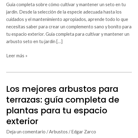
mantener
Guía completa sobre cómo cultivar y mantener un seto en tu
un
jardín. Desde la selección de la especie adecuada hasta los
arbusto
cuidados y el mantenimiento apropiados, aprende todo lo que
seto
necesitas saber para crear un complemento sano y bonito para
en
tu espacio exterior. Guía completa para cultivar y mantener un
tu
arbusto seto en tu jardín […]
jardín
Leer más »
Los mejores arbustos para
Los
mejores
terrazas: guía completa de
arbustos
plantas para tu espacio
para
terrazas:
exterior
guía
completa
Deja un comentario
/
Arbustos
/
Edgar Zarco