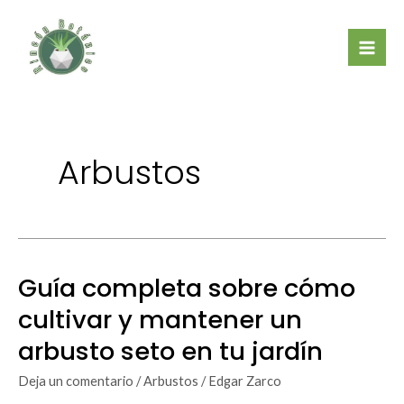
Ir
Mai
al
Men
contenido
Arbustos
Guía completa sobre cómo
Guía
completa
cultivar y mantener un
sobre
arbusto seto en tu jardín
cómo
cultivar
Deja un comentario
/
Arbustos
/
Edgar Zarco
y