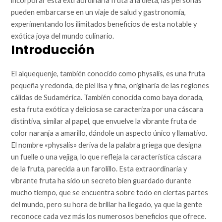
incorporar esta extraordinaria fruta a la dieta, las personas
pueden embarcarse en un viaje de salud y gastronomía,
experimentando los ilimitados beneficios de esta notable y
exótica joya del mundo culinario.
Introducción
El alquequenje, también conocido como physalis, es una fruta
pequeña y redonda, de piel lisa y fina, originaria de las regiones
cálidas de Sudamérica. También conocida como baya dorada,
esta fruta exótica y deliciosa se caracteriza por una cáscara
distintiva, similar al papel, que envuelve la vibrante fruta de
color naranja a amarillo, dándole un aspecto único y llamativo.
El nombre «physalis» deriva de la palabra griega que designa
un fuelle o una vejiga, lo que refleja la característica cáscara
de la fruta, parecida a un farolillo. Esta extraordinaria y
vibrante fruta ha sido un secreto bien guardado durante
mucho tiempo, que se encuentra sobre todo en ciertas partes
del mundo, pero su hora de brillar ha llegado, ya que la gente
reconoce cada vez más los numerosos beneficios que ofrece.